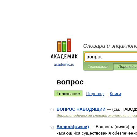
Словари и энциклоп
academic.ru
Толкования
Переводы
вопрос
Толкование
Перевод
Книги
ВОПРОС НАВОДЯЩИЙ
— (см. НАВО
91
Энциклопедический словарь экономики и пр
Вопрос(жизни)
— Вопросъ (жизни) пре
92
касающійся существованія обезпеченно