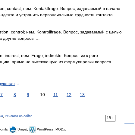
on, contact; нем. Kontaktfrage. Вопрос, задаваемый в начале
ондента и устранить первоначальные трудности контакта …
tion, control; нем. Kontrollfrage. Вопрос, задаваемый с целью
на другие вопросы …
, indirect; нем. Frage, indirekte. Вопрос, из к рого
мацию, прямо не вытекающую из формулировки вопроса …
дующая
→
7
8
9
10
11
12
13
ка
,
Реклама на сайте
18+
omla,
Drupal,
WordPress, MODx.