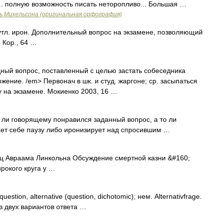
. полную возможность писать неторопливо... Большая …
ь Михельсона (оригинальная орфография)
утл. ирон. Дополнительный вопрос на экзамене, позволяющий
 Кор., 64 …
дный вопрос, поставленный с целью застать собеседника
жение. /em> Первонач в шк. и студ. жаргоне; ср. засыпаться
 на экзамене. Мокиенко 2003, 16 …
ли говорящему понравился заданный вопрос, а то ли
ает себе паузу либо иронизирует над спросившим …
ц Авраама Линкольна Обсуждение смертной казни &#160;
рокого круга у …
uestion, alternative (question, dichotomic); нем. Alternativfrage.
 двух вариантов ответа …