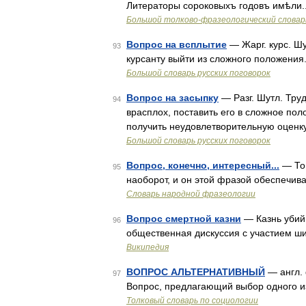
Литераторы сороковыхъ годовъ имѣли..
Большой толково-фразеологический словар
Вопрос на всплытие
— Жарг. курс. Ш
93
курсанту выйти из сложного положения.
Большой словарь русских поговорок
Вопрос на засыпку
— Разг. Шутл. Тру
94
врасплох, поставить его в сложное поло
получить неудовлетворительную оценку
Большой словарь русских поговорок
Вопрос, конечно, интересный...
— То 
95
наоборот, и он этой фразой обеспечив
Словарь народной фразеологии
Вопрос смертной казни
— Казнь убий
96
общественная дискуссия с участием ши
Википедия
ВОПРОС АЛЬТЕРНАТИВНЫЙ
— англ. q
97
Вопрос, предлагающий выбор одного из
Толковый словарь по социологии