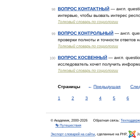
ВОПРОС КОНТАКТНЫЙ
— англ. questi
98
интервью, чтобы вызвать интерес респ
Толковый словарь по социологии
ВОПРОС КОНТРОЛЬНЫЙ
— англ. ques
99
проверки полноты и точности ответов 
Толковый словарь по социологии
ВОПРОС КОСВЕННЫЙ
— англ. question
100
исследователь хочет получить инфор
Толковый словарь по социологии
Страницы
←
Предыдущая
Сле
1
2
3
4
5
6
© Академик, 2000-2026
Обратная связь:
Техподдерж
👣 Путешествия
Экспорт словарей на сайты
, сделанные на PHP,
Jo