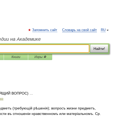
Запомнить сайт
Словарь на свой сайт
RU
едии на Академике
Найти!
Книги
Игры ⚽
ДЯЩИЙ ВОПРОС) …
ава
дметъ (требующій рѣшенія); вопросъ жизни предметъ,
сти въ отношеніи нравственномъ или матеріальномъ. Ср.